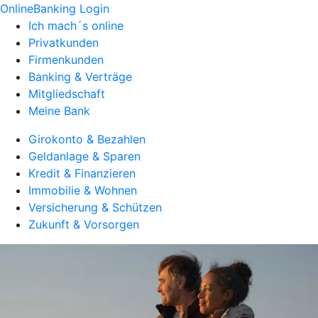
OnlineBanking Login
Ich mach´s online
Privatkunden
Firmenkunden
Banking & Verträge
Mitgliedschaft
Meine Bank
Girokonto & Bezahlen
Geldanlage & Sparen
Kredit & Finanzieren
Immobilie & Wohnen
Versicherung & Schützen
Zukunft & Vorsorgen