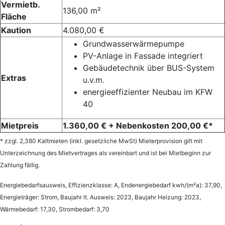
Vermietb.
136,00 m²
Fläche
Kaution
4.080,00 €
Grundwasserwärmepumpe
PV-Anlage in Fassade integriert
Gebäudetechnik über BUS-System
Extras
u.v.m.
energieeffizienter Neubau im KFW
40
Mietpreis
1.360,00 € + Nebenkosten 200,00 €*
* zzgl. 2,380 Kaltmieten (inkl. gesetzliche MwSt) Mieterprovision gilt mit
Unterzeichnung des Mietvertrages als vereinbart und ist bei Mietbeginn zur
Zahlung fällig.
Energiebedarfsausweis, Effizienzklasse: A, Endenergiebedarf kwh/(m²a): 37,90,
Energieträger: Strom, Baujahr lt. Ausweis: 2023, Baujahr Heizung: 2023,
Wärmebedarf: 17,30, Strombedarf: 3,70