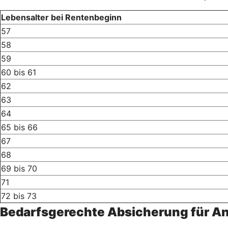
Lebensalter bei Rentenbeginn
57
58
59
60 bis 61
62
63
64
65 bis 66
67
68
69 bis 70
71
72 bis 73
Bedarfsgerechte Absicherung für A