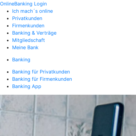
OnlineBanking Login
Ich mach´s online
Privatkunden
Firmenkunden
Banking & Verträge
Mitgliedschaft
Meine Bank
Banking
Banking für Privatkunden
Banking für Firmenkunden
Banking App